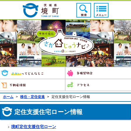
境町公式ホームページ
検索ボタン
メニューボ
さかいじゅうナビ 
さかいってどんなとこ
不動産情報
ホーム
>
移住・定住促進
>
定住支援住宅ローン情報
定住支援住宅ローン情報
境町定住支援住宅ローン