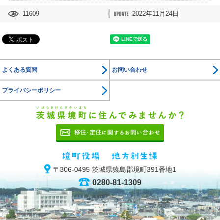
11609
2022年11月24日
よくある質問
お問い合わせ
プライバシーポリシー
茨城県境
移住・定住に関す
境町役場 地
〒306-0495 茨城県猿島郡境町391番地1
0280-81-1309