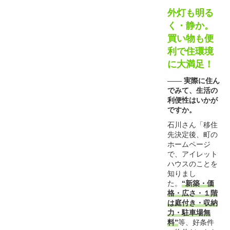
外灯も明る
く・静か。
買い物も便
利で住環境
に大満足！
――
実際に住ん
でみて、生活の
利便性はいかが
ですか。
石川さん「移住
先決定後、町の
ホームページ
で、アイレット
ハウスのことを
知りまし
た。
“新築・価
格・広さ・１階
は庭付き・収納
力・駐車場無
料”
等、好条件