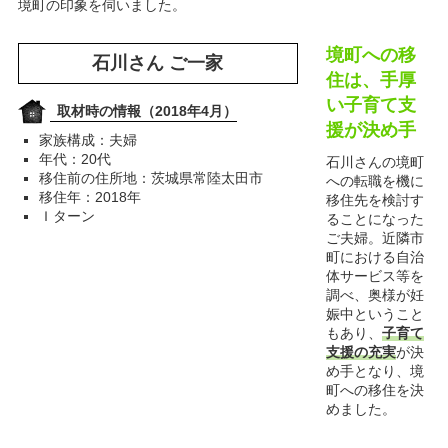
境町の印象を伺いました。
境町への移
石川さん ご一家
住は、手厚
い子育て支
取材時の情報（2018年4月）
援が決め手
家族構成：夫婦
年代：20代
石川さんの境町
移住前の住所地：茨城県常陸太田市
への転職を機に
移住年：2018年
移住先を検討す
Ｉターン
ることになった
ご夫婦。近隣市
町における自治
体サービス等を
調べ、奥様が妊
娠中ということ
もあり、
子育て
支援の充実
が決
め手となり、境
町への移住を決
めました。