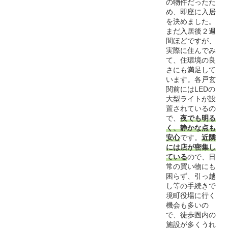
の物件だったた
め、即座に入居
を決めました。
まだ入居後２週
間ほどですが、
実際に住んでみ
て、住環境の良
さにも満足して
います。各戸玄
関前にはLEDの
大型ライトが設
置されているの
で、
夜でも明る
く、静かな点も
安心
です。
近隣
には店が密集し
ている
ので、日
常の買い物にも
困らず、引っ越
し等の手続きで
境町役場に行く
機会も多いの
で、徒歩圏内の
施設が多くうれ