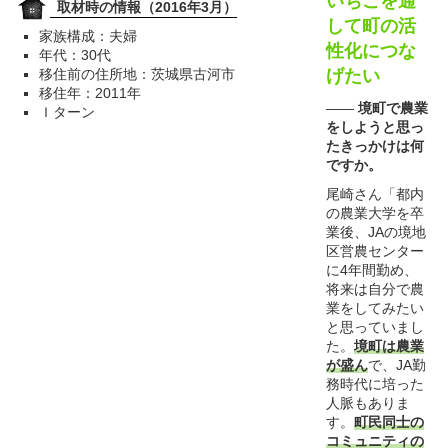
いちごを通
取材時の情報（2016年3月）
して町の活
家族構成：夫婦
性化につな
年代：30代
移住前の住所地：茨城県古河市
げたい
移住年：2011年
――
境町で農業
Ｉターン
をしようと思っ
たきっかけは何
ですか。
尾崎さん「都内
の農業大学を卒
業後、JAの境地
区営農センター
に4年間勤め、
将来は自分で農
業をしてみたい
と思っていまし
た。
境町は農業
が盛ん
で、JA勤
務時代に培った
人脈もありま
す。
町民同士の
コミュニティの