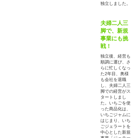
独立しました。
夫婦二人三
脚で、新規
事業にも挑
戦！
独立後、経営も
順調に運び、さ
らに忙しくなっ
た2年目、奥様
も会社を退職
し、夫婦二人三
脚での経営がス
タートしまし
た。いちごを使
った商品化は、
いちごジャムに
はじまり、いち
ごジェラートを
中心とした新規
事業「ジェラー