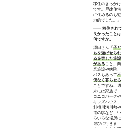
移住のきっかけ
です。戸建住宅
に住めるのも魅
力的でした。」
――
移住されて
良かったことは
何ですか。
澤田さん「
子ど
もを遊ばせられ
る充実した施設
がある
こと。商
業施設や病院、
バスもあって
不
便なく暮らせる
ことですね。週
末には家族でニ
コニコパークや
キッズハウス、
利根川河川敷や
道の駅など、い
ろいろな場所に
遊びに行きま