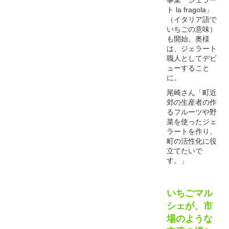
ト la fragola」
（イタリア語で
いちごの意味）
も開始。奥様
は、ジェラート
職人としてデビ
ューすること
に。
尾崎さん「町近
郊の生産者の作
るフルーツや野
菜を使ったジェ
ラートを作り、
町の活性化に役
立てたいで
す。」
いちごマル
シェが、市
場のような