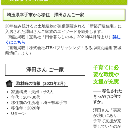
埼玉県幸手市から移住｜澤田さんご一家
20年住み続けると土地建物が無償譲渡される「新築戸建住宅」に
入居された澤田さんご家族のエピソードを紹介します。
（雑誌掲載｜宝島社「田舎暮らしの本」2021年4月号より）
詳し
くはこちら
（書籍掲載｜株式会社JTBパブリッシング「るるぶ特別編集 茨城
県境町」より）
子育てに必
澤田さん ご一家
要な環境や
支援が充実
取材時の情報（2021年2月）
――
移住された
家族構成：夫婦＋子3人
きっかけは何で
年代：20〜30代
すか。
移住前の住所地：埼玉県幸手市
移住年：2020年
澤田さん「実家
Uターン
が境町にあり、
子育て支援が充
実していたのが