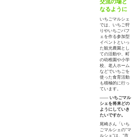
交流の場と
なるように
いちごマルシェ
では、いちご狩
りやいちごパフ
ェを作る参加型
イベントといっ
た観光農園とし
ての活動や、町
の幼稚園や小学
校、老人ホーム
などでいちごを
使った食育活動
も積極的に行っ
ています。
――
いちごマル
シェを将来どの
ようにしていき
たいですか。
尾崎さん「いち
ごマルシェの”マ
ルシェ”は、”市