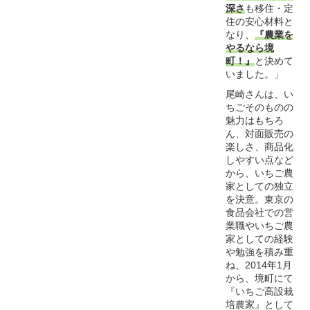
深さ
も移住・定
住の安心材料と
なり、
『農業を
やるなら境
町！』
と決めて
いました。」
尾崎さんは、い
ちごそのものの
魅力はもちろ
ん、対面販売の
楽しさ、商品化
しやすい点など
から、いちご農
家としての独立
を決意。東京の
食品会社での営
業職やいちご農
家としての経験
や勉強を積み重
ね、2014年1月
から、境町にて
『いちご高設栽
培農家』として