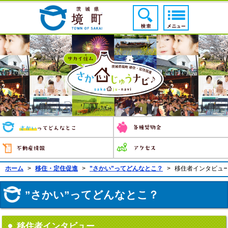
境町公式ホームページ
検索ボタン
メニューボ
さかいじゅうナビ 
さかいってどんなとこ
不動産情報
ホーム
>
移住・定住促進
>
”さかい”ってどんなとこ？
>
移住者インタビュ
”さかい”ってどんなとこ？
移住者インタビュー