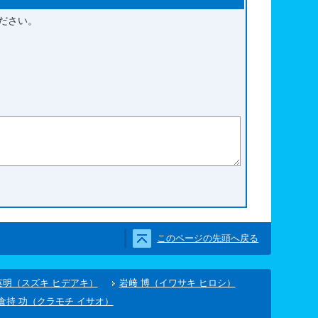
ださい。
た
このページの先頭へ戻る
英明（スズキ ヒデアキ）
岩﨑 博（イワサキ ヒロシ）
倉持 功（クラモチ イサオ）