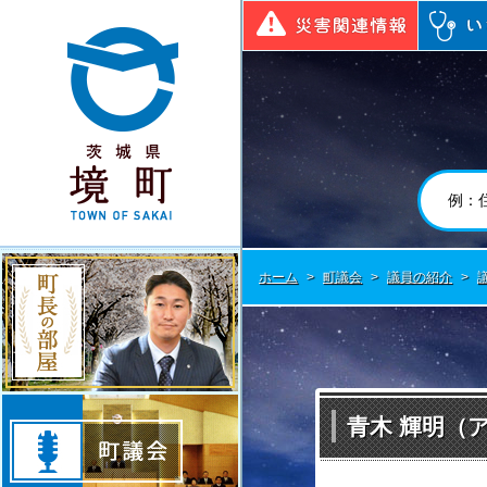
境町公式ホームページ
災害関連
町長の部屋
ホーム
>
町議会
>
議員の紹介
>
町議会
青木 輝明（