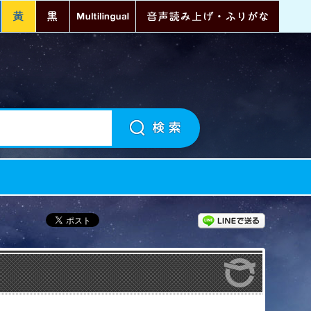
青
黄
黒
Multilingual
音声読
LINEで送