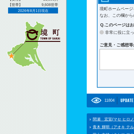
境町ホームページ
なお、この欄から
Q.このページは
非常に役に立
ご意見・ご感想等
11804
間瀬 宏宣(マセ ヒロノ
青木 輝明（アオキ テ