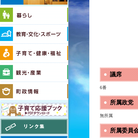
暮らし
教育・文化・スポーツ
子育て・健康・福祉
観光・産業
議席
町政情報
6番
所属政党
境町移住応援ガイド いいとこ！さか
無所属
リンク集
所属委員