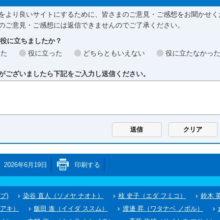
をより良いサイトにするために、皆さまのご意見・ご感想をお聞かせく
のご意見・ご感想には返信できませんのでご了承ください。
お役に立ちましたか？
った
役に立った
どちらともいえない
役に立たなかっ
がございましたら下記をご入力し送信ください。
2026年6月19日
印刷する
ブ)
染谷 直人（ソメヤ ナオト）
枝 史子（エダ フミコ）
鈴木 
ルアキ）
飯田 進（イイダ ススム）
渡邊 昇（ワタナベ ノボル）