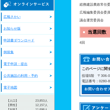
オンラインサービス
総務建設農政常任
広報編集委員会委
広報さかい
議会運営委員会
お知らせ版
当選回数
申請書ダウンロード
4回
例規集
電子申請・提出
このページに関
公共施設の利用・予約
役場5階 〒306-
電話番号：0280-81
電子地図