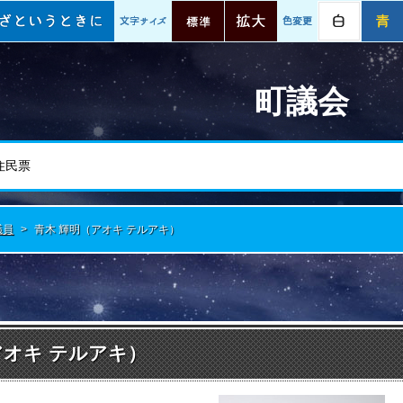
情報
いざというときに
文字サイズ
標準
拡大
色変更
白
町議会
議員
>
青木 輝明（アオキ テルアキ）
アオキ テルアキ）