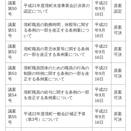
議案
平成22
平成21年度境町水道事業会計決算の
原案
第50
年9月
認定について
認定
号
16日
議案
境町職員の勤務時間，休暇等に関す
平成22
原案
第51
る条例の一部を改正する条例案につ
年9月
可決
号
いて
16日
議案
平成22
境町職員の育児休業等に関する条例
原案
第52
年9月
の一部を改正する条例案について
可決
号
16日
議案
境町職員団体のための職員の行為の
平成22
原案
第53
制限の特例に関する条例の一部を改
年9月
可決
号
正する条例案について
16日
議案
平成22
境町職員の給与に関する条例の一部
原案
第54
年9月
を改正する条例案について
可決
号
16日
議案
平成22
平成22年度境町一般会計補正予算
原案
第55
年9月
（第3号）について
可決
号
16日