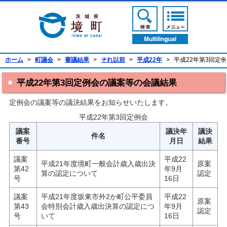
境町公式ホームページ
検索ボタン
メニューボ
翻訳ボタン
ホーム
>
町議会
>
審議結果
>
それ以前
>
平成22年
>
平成22年第3回定
平成22年第3回定例会の議案等の会議結果
定例会の議案等の議決結果をお知らせいたします。
平成22年第3回定例会
議案
議決年
議決
件名
番号
月日
結果
議案
平成22
平成21年度境町一般会計歳入歳出決
原案
第42
年9月
算の認定について
認定
号
16日
議案
平成21年度坂東市外2か町公平委員
平成22
原案
第43
会特別会計歳入歳出決算の認定につ
年9月
認定
号
いて
16日