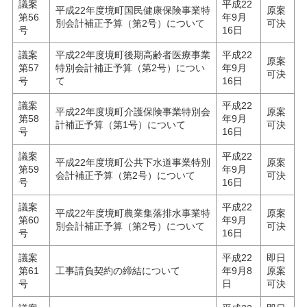
議案
平成22
平成22年度境町国民健康保険事業特
原案
第56
年9月
別会計補正予算（第2号）について
可決
号
16日
議案
平成22年度境町後期高齢者医療事業
平成22
原案
第57
特別会計補正予算（第2号）につい
年9月
可決
号
て
16日
議案
平成22
平成22年度境町介護保険事業特別会
原案
第58
年9月
計補正予算（第1号）について
可決
号
16日
議案
平成22
平成22年度境町公共下水道事業特別
原案
第59
年9月
会計補正予算（第2号）について
可決
号
16日
議案
平成22
平成22年度境町農業集落排水事業特
原案
第60
年9月
別会計補正予算（第2号）について
可決
号
16日
議案
平成22
即日
第61
工事請負契約の締結について
年9月8
原案
号
日
可決