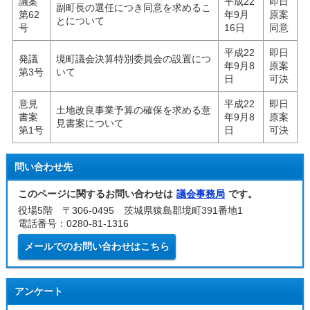
議案
平成22
即日
副町長の選任につき同意を求めるこ
第62
年9月
原案
とについて
号
16日
同意
平成22
即日
発議
境町議会決算特別委員会の設置につ
年9月8
原案
第3号
いて
日
可決
意見
平成22
即日
土地改良事業予算の確保を求める意
書案
年9月8
原案
見書案について
第1号
日
可決
問い合わせ先
このページに関するお問い合わせは
議会事務局
です。
役場5階 〒306-0495 茨城県猿島郡境町391番地1
電話番号：0280-81-1316
メールでのお問い合わせはこちら
アンケート