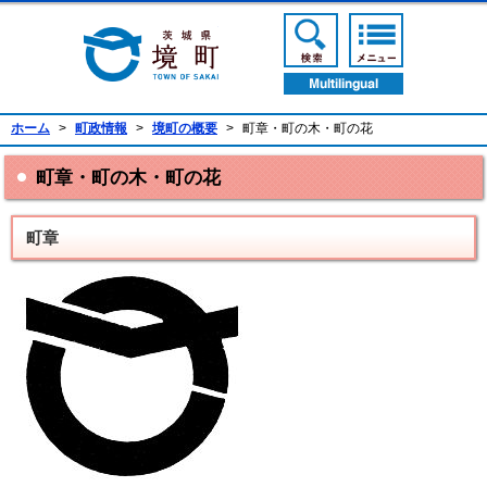
境町公式ホームページ
検索ボタン
メニューボ
翻訳ボタン
ホーム
>
町政情報
>
境町の概要
>
町章・町の木・町の花
町章・町の木・町の花
町章