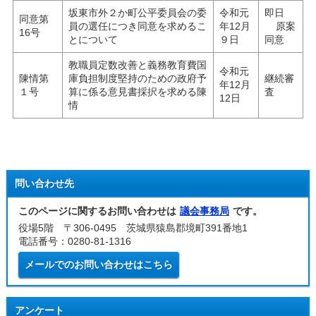
坂東市外２か町公平委員会の委
令和元
即日
同意第
員の選任につき同意を求めるこ
年12月
原案
16号
とについて
９日
同意
教職員定数改善と義務教育費国
令和元
陳情第
庫負担制度堅持のための政府予
継続審
年12月
１号
算に係る意見書採択を求める陳
査
12日
情
問い合わせ先
このページに関するお問い合わせは
議会事務局
です。
役場5階 〒306-0495 茨城県猿島郡境町391番地1
電話番号：0280-81-1316
メールでのお問い合わせはこちら
アンケート