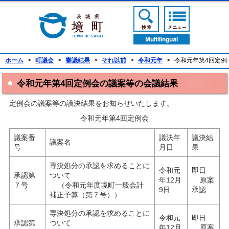
境町公式ホームページ
検索ボタン
メニューボ
翻訳ボタン
ホーム
>
町議会
>
審議結果
>
それ以前
>
令和元年
>
令和元年第4回定例
令和元年第4回定例会の議案等の会議結果
定例会の議案等の議決結果をお知らせいたします。
令和元年第4回定例会
議案番
議決年
議決結
議案名
号
月日
果
専決処分の承認を求めることに
令和元
即日
承認第
ついて
年12月
原案
７号
（令和元年度境町一般会計
9日
承認
補正予算（第７号））
専決処分の承認を求めることに
令和元
即日
承認第
ついて
年12月
原案