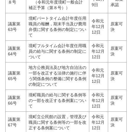
８号
（令和元年度境町一般会計
9日
承認
補正予算（第８号））
境町パートタイム会計年度任用
令和元
議案第
職員の報酬，期末手当及び費用
原案可
年12月
63号
弁償に関する条例の制定につい
決
12日
て
境町フルタイム会計年度任用職
令和元
議案第
原案可
員の給与に関する条例の制定に
年12月
64号
決
ついて
12日
地方公務員法及び地方自治法の
令和元
議案第
一部を改正する法律の施行に伴
原案可
年12月
65号
う関係条例の整備に関する条例
決
12日
の制定について
境町職員の給与に関する条例等
令和元
議案第
原案可
の一部を改正する条例案につい
年12月
66号
決
て
12日
境町立公民館の設置，管理及び
令和元
議案第
原案可
職員に関する条例等の一部を改
年12月
67号
決
正する条例案について
12日