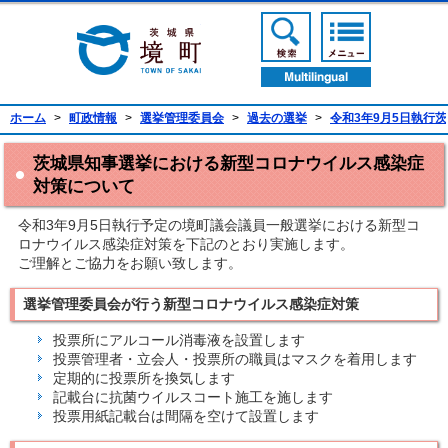
境町公式ホームページ
検索ボタン
メニューボ
翻訳ボタン
ホーム
>
町政情報
>
選挙管理委員会
>
過去の選挙
>
令和3年9月5日執行
茨城県知事選挙における新型コロナウイルス感染症
対策について
令和3年9月5日執行予定の境町議会議員一般選挙における新型コ
ロナウイルス感染症対策を下記のとおり実施します。
ご理解とご協力をお願い致します。
選挙管理委員会が行う新型コロナウイルス感染症対策
投票所にアルコール消毒液を設置します
投票管理者・立会人・投票所の職員はマスクを着用します
定期的に投票所を換気します
記載台に抗菌ウイルスコート施工を施します
投票用紙記載台は間隔を空けて設置します