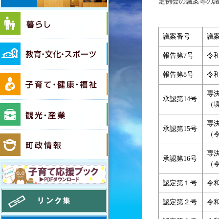
定例会の議案等の
暮らし
議案番号
議
教育・文化・スポーツ
報告第7号
令
子育て・健康・福祉
報告第8号
令
専
承認第14号
（
観光・産業
専
承認第15号
（
町政情報
専
承認第16号
（
境町移住応援ガイド いいとこ！さか
認定第１号
令
リンク集
認定第２号
令