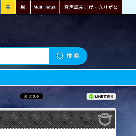
青
黄
黒
Multilingual
音声読
LINEで送