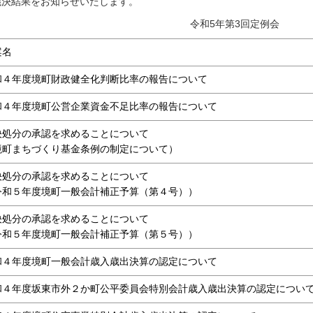
議決結果をお知らせいたします。
令和5年第3回定例会
案名
和４年度境町財政健全化判断比率の報告について
和４年度境町公営企業資金不足比率の報告について
決処分の承認を求めることについて
境町まちづくり基金条例の制定について）
決処分の承認を求めることについて
令和５年度境町一般会計補正予算（第４号））
決処分の承認を求めることについて
令和５年度境町一般会計補正予算（第５号））
いまち PDFダウンロード
和４年度境町一般会計歳入歳出決算の認定について
和４年度坂東市外２か町公平委員会特別会計歳入歳出決算の認定につい