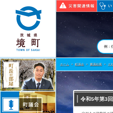
境町公式ホームページ
災害関連
町長の部屋
ホーム
>
町議会
>
審議結果
>
そ
町議会
令和5年第3