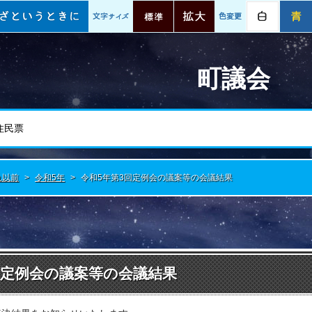
情報
いざというときに
文字サイズ
標準
拡大
色変更
白
町議会
れ以前
>
令和5年
>
令和5年第3回定例会の議案等の会議結果
回定例会の議案等の会議結果