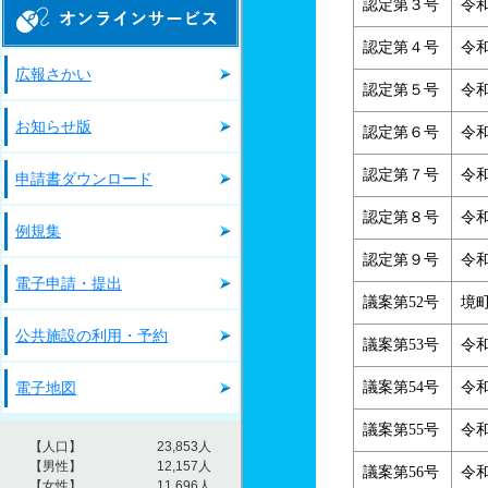
オンラインサービス
認定第３号
令
認定第４号
令
広報さかい
認定第５号
令
お知らせ版
認定第６号
令
認定第７号
令
申請書ダウンロード
認定第８号
令
例規集
認定第９号
令
電子申請・提出
議案第52号
境
公共施設の利用・予約
議案第53号
令
電子地図
議案第54号
令
議案第55号
令
議案第56号
令