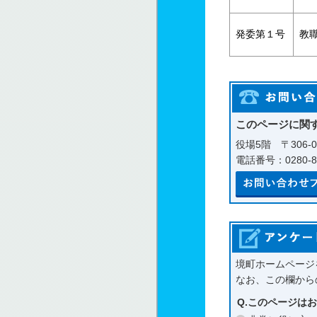
発委第１号
教
このページに関
役場5階 〒306-
電話番号：0280-81
境町ホームページ
なお、この欄から
Q.このページは