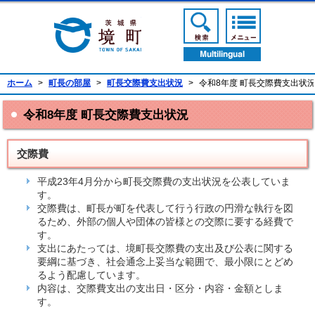
境町公式ホームページ
検索ボタン
メニューボ
翻訳ボタン
ホーム
>
町長の部屋
>
町長交際費支出状況
>
令和8年度 町長交際費支出状
令和8年度 町長交際費支出状況
交際費
平成23年4月分から町長交際費の支出状況を公表していま
す。
交際費は、町長が町を代表して行う行政の円滑な執行を図
るため、外部の個人や団体の皆様との交際に要する経費で
す。
支出にあたっては、境町長交際費の支出及び公表に関する
要綱に基づき、社会通念上妥当な範囲で、最小限にとどめ
るよう配慮しています。
内容は、交際費支出の支出日・区分・内容・金額としま
す。