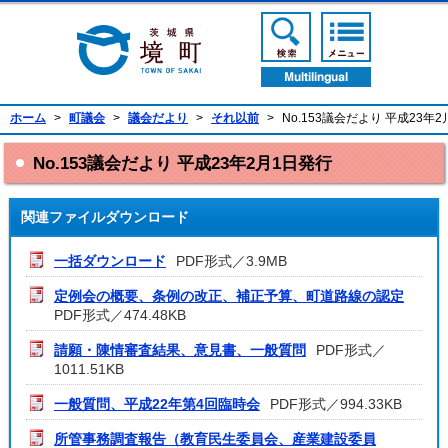
境町公式ホームページ
検索ボタン
メニューボ
翻訳ボタン
ホーム
>
町議会
>
議会だより
>
それ以前
>
No.153議会だより 平成23年
No.153議会だより 平成23年2月1日発行
関連ファイルダウンロード
一括ダウンロード
PDF形式／3.9MB
定例会の概要、条例の改正、補正予算、町道路線の認定
PDF形式／474.48KB
請願・陳情審査結果、意見書、一般質問
PDF形式／
1011.51KB
一般質問、平成22年第4回臨時会
PDF形式／994.33KB
所管事務調査報告（教育民生委員会、産業建設委員