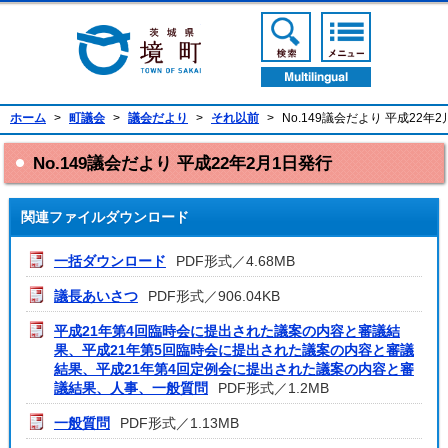
境町公式ホームページ
検索ボタン
メニューボ
翻訳ボタン
ホーム
>
町議会
>
議会だより
>
それ以前
>
No.149議会だより 平成22年
No.149議会だより 平成22年2月1日発行
関連ファイルダウンロード
一括ダウンロード
PDF形式／4.68MB
議長あいさつ
PDF形式／906.04KB
平成21年第4回臨時会に提出された議案の内容と審議結
果、平成21年第5回臨時会に提出された議案の内容と審議
結果、平成21年第4回定例会に提出された議案の内容と審
議結果、人事、一般質問
PDF形式／1.2MB
一般質問
PDF形式／1.13MB