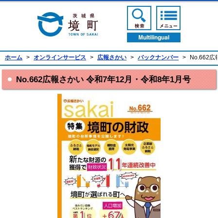
境町公式ホームページ
検索ボタン
メニューボ
翻訳ボタン
ホーム
>
オンラインサービス
>
広報さかい
>
バックナンバー
>
No.662
No.662広報さかい 令和7年12月・令和8年1月号