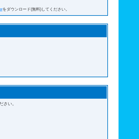
。
er
をダウンロード(無料)してください。
問い合わせ先
アンケート
ださい。
た