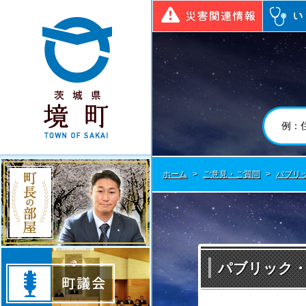
境町公式ホームページ
災害関連
町長の部屋
ホーム
>
ご意見・ご質問
>
パブリ
町議会
パブリック・