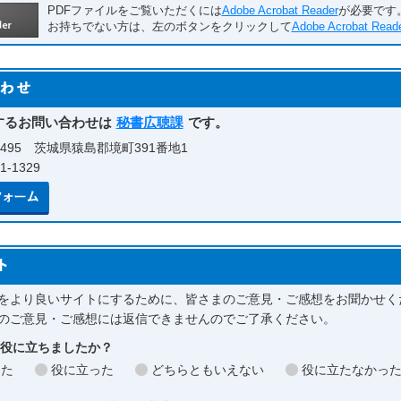
PDFファイルをご覧いただくには
Adobe Acrobat Reader
が必要です
お持ちでない方は、左のボタンをクリックして
Adobe Acrobat Read
するお問い合わせは
秘書広聴課
です。
0495 茨城県猿島郡境町391番地1
-1329
メールでのお問い合わせはこちら
をより良いサイトにするために、皆さまのご意見・ご感想をお聞かせく
のご意見・ご感想には返信できませんのでご了承ください。
お役に立ちましたか？
った
役に立った
どちらともいえない
役に立たなかっ