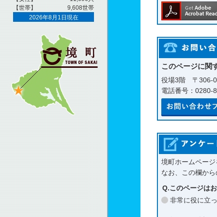
このページに関
役場3階 〒306-
電話番号：0280-81
境町ホームページ
なお、この欄から
Q.このページは
非常に役に立