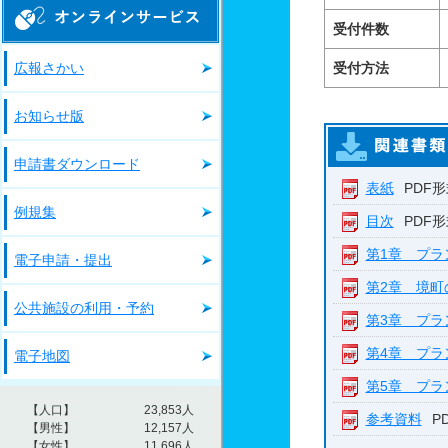
オンラインサービス
受付件数
広報さかい
受付方法
お知らせ版
申請書ダウンロード
表紙
PDF形
例規集
目次
PDF形
第1章 プラ
電子申請・提出
第2章 境町
公共施設の利用・予約
第3章 プラ
第4章 プラ
電子地図
第5章 プラ
参考資料
P