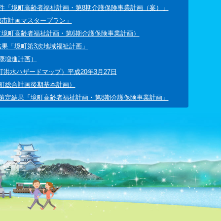
件「境町高齢者福祉計画・第8期介護保険事業計画（案）」
都市計画マスタープラン」
（境町高齢者福祉計画・第6期介護保険事業計画）
果「境町第3次地域福祉計画」
康増進計画）
洪水ハザードマップ）平成20年3月27日
町総合計画後期基本計画）
策定結果「境町高齢者福祉計画・第8期介護保険事業計画」