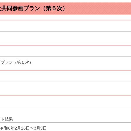
女共同参画プラン（第５次）
画プラン（第５次）
いまち PDFダウンロード
ント結果
令和8年2月26日〜3