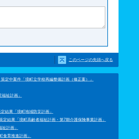
このページの先頭へ戻る
ト策定中案件「境町立学校再編整備計画（修正案）」
児福祉計画」
策定結果「境町地域防災計画」
策定結果「境町高齢者福祉計画・第7期介護保険事業計画」
福祉計画」
町食育推進計画」