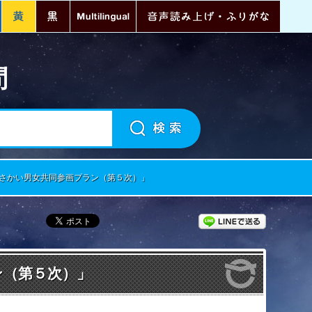
青
黄
黒
Multilingual
音声読
問
さかい男女共同参画プラン（第５次）」
LINEで送
ン（第５次）」