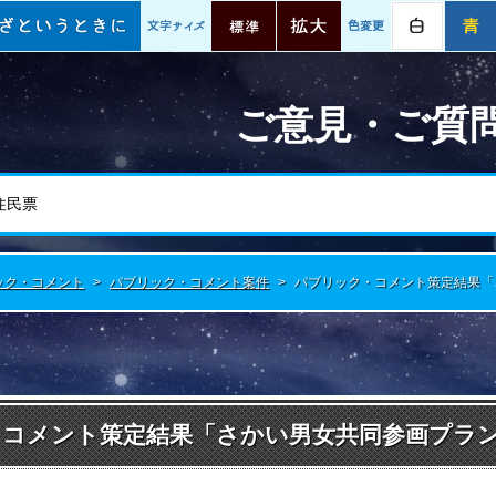
情報
いざというときに
文字サイズ
標準
拡大
色変更
白
ご意見・ご質
ック・コメント
>
パブリック・コメント案件
>
パブリック・コメント策定結果「
コメント策定結果「さかい男女共同参画プラ