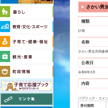
さかい男
暮らし
種類
教育・文化・スポーツ
計画
子育て・健康・福祉
名称
さかい男女共同参
観光・産業
公表日
町政情報
令和8年3月
境町移住応援ガイド いいとこ！さか
内容
リンク集
パブリック・コメ
受付期間