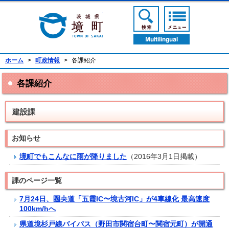
境町公式ホームページ
検索ボタン
メニューボ
翻訳ボタン
ホーム
>
町政情報
>
各課紹介
各課紹介
建設課
お知らせ
境町でもこんなに雨が降りました
（2016年3月1日掲載）
課のページ一覧
7月24日、圏央道「五霞IC〜境古河IC」が4車線化 最高速度
100km/hへ
県道境杉戸線バイパス（野田市関宿台町〜関宿元町）が開通