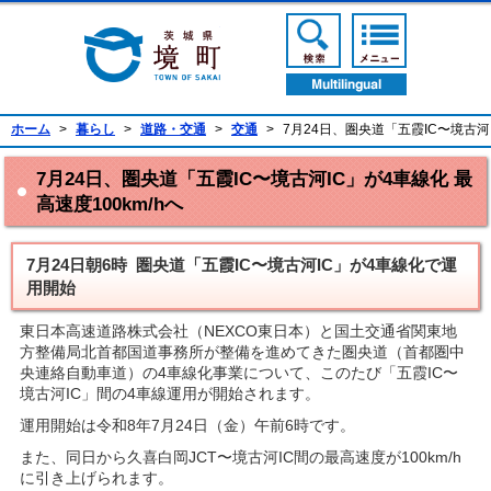
境町公式ホームページ
検索ボタン
メニューボ
翻訳ボタン
ホーム
>
暮らし
>
道路・交通
>
交通
>
7月24日、圏央道「五霞IC〜境古河I
7月24日、圏央道「五霞IC〜境古河IC」が4車線化 最
高速度100km/hへ
7月24日朝6時 圏央道「五霞IC〜境古河IC」が4車線化で運
用開始
東日本高速道路株式会社（NEXCO東日本）と国土交通省関東地
方整備局北首都国道事務所が整備を進めてきた圏央道（首都圏中
央連絡自動車道）の4車線化事業について、このたび「五霞IC〜
境古河IC」間の4車線運用が開始されます。
運用開始は令和8年7月24日（金）午前6時です。
また、同日から久喜白岡JCT〜境古河IC間の最高速度が100km/h
に引き上げられます。