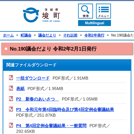
境町公式ホームページ
検索ボタン
メニューボ
翻訳ボタン
ホーム
>
町議会
>
議会だより
>
それ以前
>
令和2年発行
>
No.190議会
No.190議会だより 令和2年2月1日発行
関連ファイルダウンロード
一括ダウンロード
PDF形式／1.91MB
表紙
PDF形式／1.95MB
P2 新春のあいさつ
PDF形式／1.05MB
P3 令和元年第4回臨時会及び第4回定例会審議結果
PDF形式／251.87KB
P4 第4回定例会審議結果・一般質問
PDF形式／
292.65KB