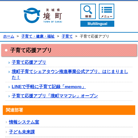
境町公式ホームページ
検索ボタン
メニューボ
翻訳ボタン
ホーム
>
子育て・健康・福祉
>
子育て
>
子育て応援アプリ
子育て応援アプリ
子育て応援アプリ
境町子育てシェアタウン推進事業公式アプリ、はじまりまし
た！
LINEで手軽に子育て記録「memoro」
子育て応援アプリ「境町ママフレ」オープン
関連部署
情報システム室
子ども未来課