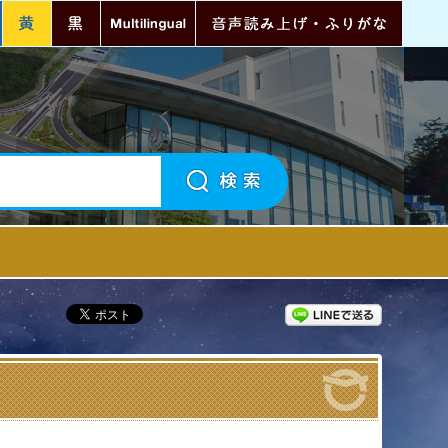
青
黄
黒
Multilingual
音声読
町政情報
LINEで送