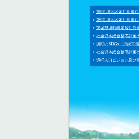
第9期境地区定住促進
第9期境地区定住促進
茨城県境町特定居住促
社会資本総合整備計画
境町のSDGs（持続可
社会資本総合整備計画
境町人口ビジョン及び