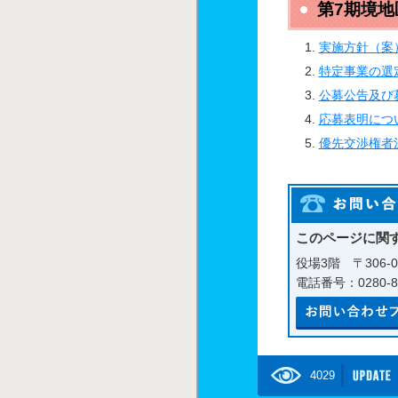
第7期境
実施方針（案
特定事業の選
公募公告及び
応募表明につ
優先交渉権者
このページに関
役場3階 〒306-
電話番号：0280-81
4029