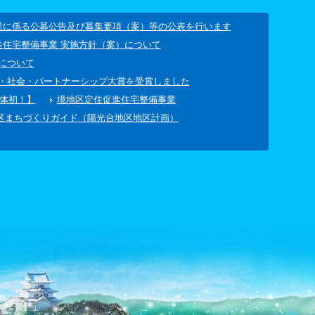
業に係る公募公告及び募集要項（案）等の公表を行います
進住宅整備事業 実施方針（案）について
について
マ・社会・パートナーシップ大賞を受賞しました
体初！】
境地区定住促進住宅整備事業
区まちづくりガイド（陽光台地区地区計画）