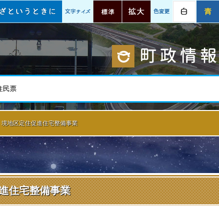
情報
いざというときに
文字サイズ
標準
拡大
色変更
白
境地区定住促進住宅整備事業
進住宅整備事業