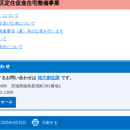
地区定住促進住宅整備事業
）について
定及び公表について
募集要項（案）等の公表を行います
いて
決定について
するお問い合わせは
地方創生課
です。
0495 茨城県猿島郡境町391番地1
-1309
メールでのお問い合わせはこちら
2025年3月31日
印刷する