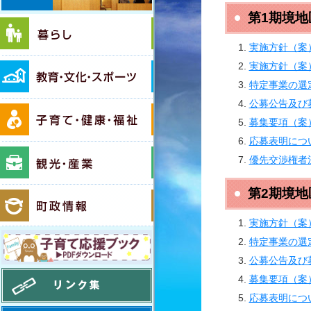
第1期境
暮らし
実施方針（案
教育・文化・スポーツ
実施方針（案
特定事業の選
公募公告及び
子育て・健康・福祉
募集要項（案
応募表明につ
観光・産業
優先交渉権者
第2期境
町政情報
実施方針（案
子育て応援ブック PDFダウンロード
特定事業の選
公募公告及び
リンク集
募集要項（案
応募表明につ