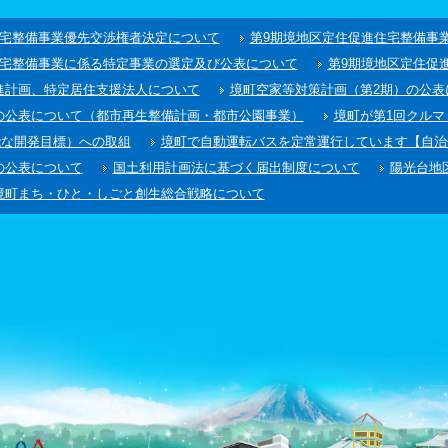
住宅整備事業優先交渉権者決定について
第9期境地区定住促進住宅整備事
住宅整備事業に係る特定事業の選定及び公表について
第9期境地区定住促
進計画、特定居住支援法人について
境町空家等対策計画（第2期）の公表
の公表について（都市再生整備計画・都市公園事業）
境町が第1回クル
能な開発目標）への取組
境町で自動運転バスを定常運行しています【自治
の公表について
国土利用計画法に基づく届出制度について
陽光台地
境町まち・ひと・しごと創生総合戦略について