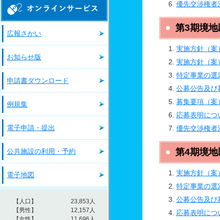
オンラインサービス
優先交渉権者
第3期境
広報さかい
実施方針（案
お知らせ版
実施方針（案
特定事業の選
申請書ダウンロード
公募公告及び
募集要項（案
例規集
応募表明につ
電子申請・提出
優先交渉権者
第4期境
公共施設の利用・予約
実施方針（案
電子地図
特定事業の選
公募公告及び
応募表明につ