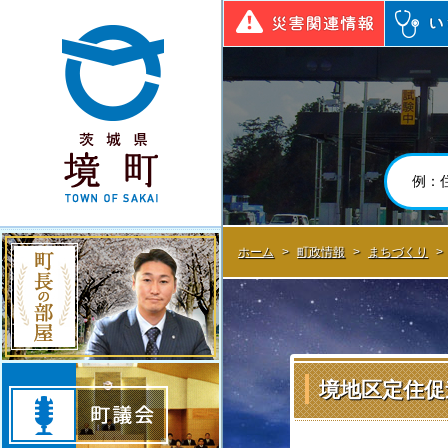
境町公式ホームページ
災害関連
町長の部屋
ホーム
>
町政情報
>
まちづくり
>
町議会
境地区定住促