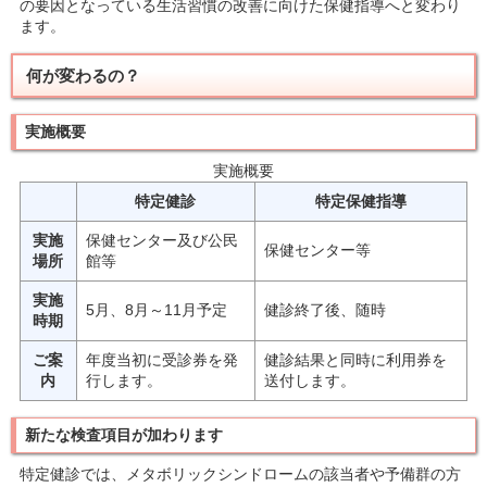
の要因となっている生活習慣の改善に向けた保健指導へと変わり
ます。
何が変わるの？
実施概要
実施概要
特定健診
特定保健指導
実施
保健センター及び公民
保健センター等
場所
館等
実施
5月、8月～11月予定
健診終了後、随時
時期
ご案
年度当初に受診券を発
健診結果と同時に利用券を
内
行します。
送付します。
新たな検査項目が加わります
特定健診では、メタボリックシンドロームの該当者や予備群の方