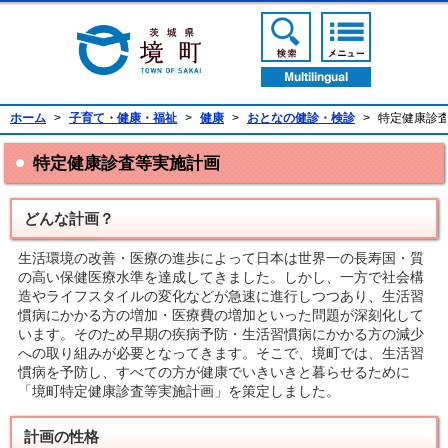
境町公式ホームページ
検索ボタン
メニューボ
翻訳ボタン
ホーム
>
子育て・健康・福祉
>
健康
>
おとなの健診・検診
>
特定健康診
特定健康診査等実施計画
どんな計画？
生活環境の改善・医療の進歩によって日本は世界一の長寿国・質
の高い保健医療水準を達成してきました。しかし、一方で社会構
造やライフスタイルの変化などが急速に進行しつつあり、生活習
慣病にかかる方の増加・医療費の増加といった問題が深刻化して
います。そのため早期の疾病予防・生活習慣病にかかる方の減少
への取り組みが必要となってきます。そこで、境町では、生活習
慣病を予防し、すべての方が健康でいきいきと暮らせるために
「境町特定健康診査等実施計画」を策定しました。
計画の性格