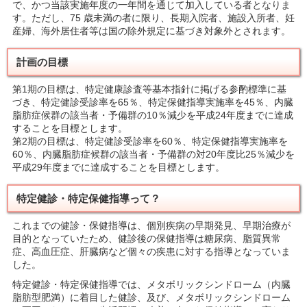
で、かつ当該実施年度の一年間を通じて加入している者となりま
す。ただし、75 歳未満の者に限り、長期入院者、施設入所者、妊
産婦、海外居住者等は国の除外規定に基づき対象外とされます。
計画の目標
第1期の目標は、特定健康診査等基本指針に掲げる参酌標準に基
づき、特定健診受診率を65％、特定保健指導実施率を45％、内臓
脂肪症候群の該当者・予備群の10％減少を平成24年度までに達成
することを目標とします。
第2期の目標は、特定健診受診率を60％、特定保健指導実施率を
60％、内臓脂肪症候群の該当者・予備群の対20年度比25％減少を
平成29年度までに達成することを目標とします。
特定健診・特定保健指導って？
これまでの健診・保健指導は、個別疾病の早期発見、早期治療が
目的となっていたため、健診後の保健指導は糖尿病、脂質異常
症、高血圧症、肝臓病など個々の疾患に対する指導となっていま
した。
特定健診・特定保健指導では、メタボリックシンドローム（内臓
脂肪型肥満）に着目した健診、及び、メタボリックシンドローム