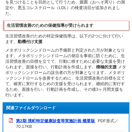
を見つけることを目的として行うため、腹囲（おへそ周り）の測
定や、悪玉コレステロール（LDL）の検査項目が追加されまし
た。
生活習慣改善のための保健指導が受けられます
生活習慣改善のための特定保健指導は、以下の2つに分けて行い
ます。
動機付け支援
メタボリックシンドロームの予備群と判定された方が対象となり
ます。メタボリックシンドロームの発症を事前に防ぐために、生
活習慣改善の目標を立てて、行動に移すために必要な支援を受け
られます。面接を行い、行動計画を作成します。
積極的支援
メタ
ボリックシンドロームの該当者の方が対象となります。メタボリ
ックシンドロームを改善するために、生活習慣改善の目標を立て
て、確実に実行するための支援を受けられます。継続的に実行す
るため、面接を行い、行動計画を作成し、その後3ヶ月間支援を
行います。
関連ファイルダウンロード
第2期 境町特定健康診査等実施計画 概要版
PDF形式／
70.17KB