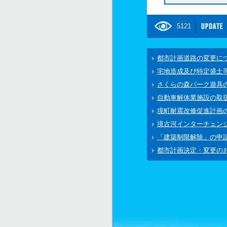
5121
都市計画道路の変更に
宅地造成及び特定盛土
さくらの森パーク遊具
自動車解体業施設の取
境町耐震改修促進計画
境古河インターチェン
「建築制限解除」の申
都市計画決定・変更の