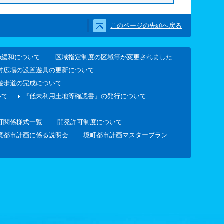
このページの先頭へ戻る
の緩和について
区域指定制度の区域等が変更されました
村広場の設置遊具の更新について
遊歩道の完成について
いて
『低未利用土地等確認書』の発行について
可関係様式一覧
開発許可制度について
境都市計画に係る説明会
境町都市計画マスタープラン