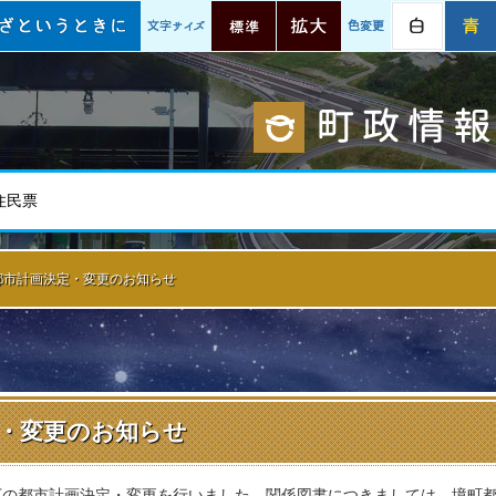
情報
いざというときに
文字サイズ
標準
拡大
色変更
白
都市計画決定・変更のお知らせ
・変更のお知らせ
下の都市計画決定・変更を行いました。関係図書につきましては、境町