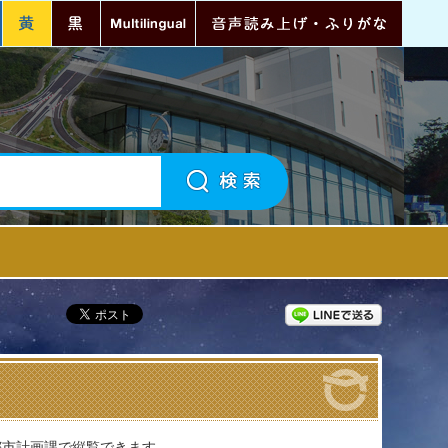
青
黄
黒
Multilingual
音声読
町政情報
LINEで送
都市計画課で縦覧できます。