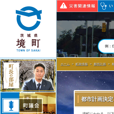
境町公式ホームページ
災害関連
町長の部屋
ホーム
>
町政情報
>
都市計画
>
町議会
都市計画決定
境町にかかる、以