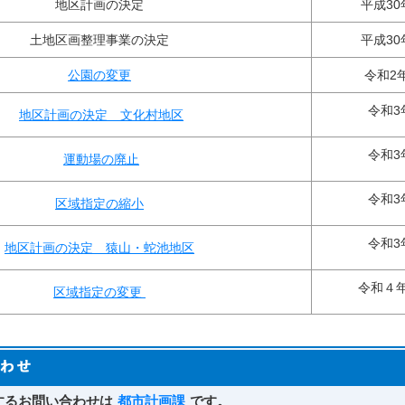
地区計画の決定
平成30
土地区画整理事業の決定
平成30
公園の変更
令和2
令和3
地区計画の決定 文化村地区
令和3
運動場の廃止
令和3
区域指定の縮小
令和3
地区計画の決定 猿山・蛇池地区
令和４
区域指定の変更
するお問い合わせは
都市計画課
です。