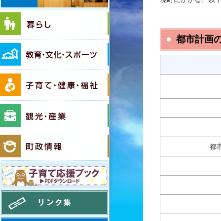
暮らし
都市計画
教育・文化・スポーツ
子育て・健康・福祉
観光・産業
町政情報
都
子育て応援ブック PDFダウンロード
リンク集